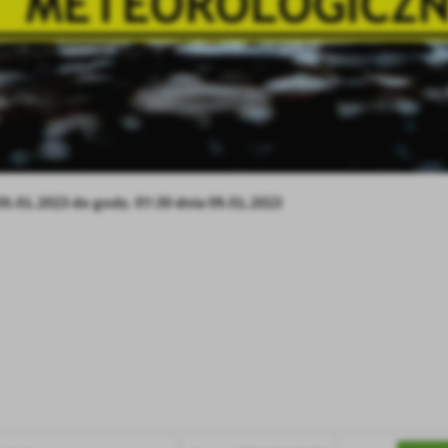
stawienia
anujemy Twoją prywatność. Możesz zmienić ustawienia cookies lub zaakceptować je
zystkie. W dowolnym momencie możesz dokonać zmiany swoich ustawień.
iezbędne
ezbędne pliki cookies służą do prawidłowego funkcjonowania strony internetowej i
ożliwiają Ci komfortowe korzystanie z oferowanych przez nas usług.
5.01.2023 do godz. 07:30 dnia 09.01.2023
iki cookies odpowiadają na podejmowane przez Ciebie działania w celu m.in. dostosowani
ęcej
oich ustawień preferencji prywatności, logowania czy wypełniania formularzy. Dzięki pli
okies strona, z której korzystasz, może działać bez zakłóceń.
unkcjonalne i personalizacyjne
go typu pliki cookies umożliwiają stronie internetowej zapamiętanie wprowadzonych prze
ebie ustawień oraz personalizację określonych funkcjonalności czy prezentowanych treści.
ięki tym plikom cookies możemy zapewnić Ci większy komfort korzystania z funkcjonalnoś
ęcej
ZAPISZ WYBRANE
szej strony poprzez dopasowanie jej do Twoich indywidualnych preferencji. Wyrażenie
ody na funkcjonalne i personalizacyjne pliki cookies gwarantuje dostępność większej ilości
nkcji na stronie.
ODRZUĆ WSZYSTKIE
nalityczne
alityczne pliki cookies pomagają nam rozwijać się i dostosowywać do Twoich potrzeb.