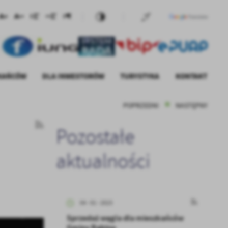
ZKAŃCÓW
DLA INWESTORÓW
TURYSTYKA
KONTAKT
POPRZEDNI
NASTĘPNY
U GOSPODARKI
M CZYSTE POWIETRZE
STEM INFORMACJI PRZESTRZENNEJ
RZĄDOWY FUNDUSZ INWESTYCJI
EWIDENCJA ZBIORNIKÓW
LOKALNYCH
BEZODPŁYWOWYCH I
PRZYDOMOWYCH OCZYSZCZALNI
 CIEPŁE MIESZKANIE
KROPORADY
Pozostałe
ŚCIEKÓW
POLSKI ŁAD
Z SOSNOWSKIEGO
ZGŁASZANIE BEZDOMNYCH ZWIERZĄT
ZADANIA REALIZOWANE ZE ŚRODKÓW
aktualności
BUDŻETU PAŃSTWA LUB
IE AZBESTU
PAŃSTWOWYCH FUNDUSZY
JAKOŚĆ WODY
CELOWYCH
RZĄDOWY FUNDUSZ ODBUDOWY
ZABYTKÓW
04 - 01 - 2023
Sprzedaż węgla dla mieszkańców
ROZŚWIETLAMY POLSKĘ
Gminy Rąbino