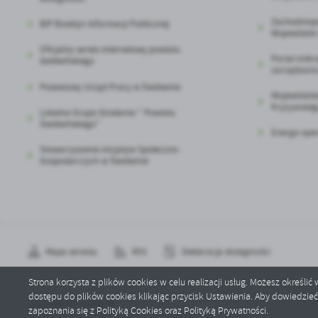
Zachodniop
BIP Biuletyn Informacji Publicznej
Wojewódzki 
Oficjalny serwis internetowy powiatu
Portal mikr
świdwińskiego
zarządzaniu
Powiatowy Urząd Pracy w Świdwinie
Wojewódzki
Kryzysoweg
Lokalna Grupa Działania-" Powiatu
Świdwińskiego"
Energa oper
Stowarzyszenie inicjatyw Społeczno-
Gospodarczych w Świdwinie
Mapa serwisu
RSS
Deklaracja dostępności
Strona korzysta z plików cookies w celu realizacji usług. Możesz określi
dostępu do plików cookies klikając przycisk Ustawienia. Aby dowiedzie
Copyright by rabino.pl
zapoznania się z Polityką Cookies oraz Polityką Prywatności.