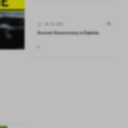
29 - 12 - 2022
Koncert Noworoczny w Rąbinie
a
kom
z
ci