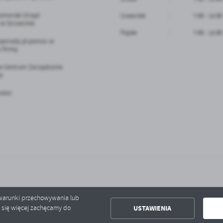
omorski Urząd
Czwartek
7:00 - 15:00
w Szczecinie
Piątek
7:00 - 15:00
oporady.pl-pomoc w
 firmą
e Centrum Zarządzania
o
ator
ć warunki przechowywania lub
USTAWIENIA
ć się więcej zachęcamy do