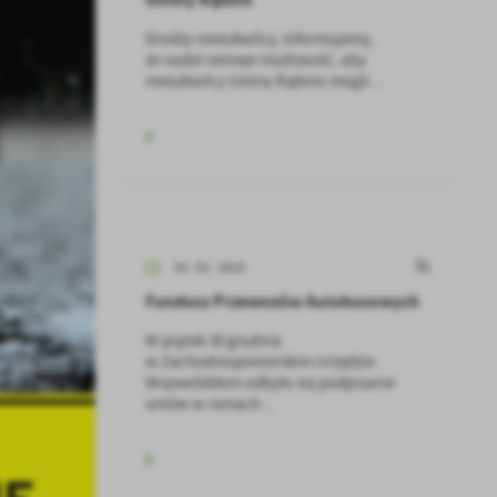
Drodzy mieszkańcy, Informujemy,
że nadal istnieje możliwość, aby
mieszkańcy Gminy Rąbino mogli...
02 - 01 - 2023
Fundusz Przewozów Autobusowych
W piątek 30 grudnia
w Zachodniopomorskim Urzędzie
Wojewódzkim odbyło się podpisanie
umów w ramach...