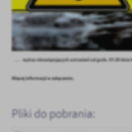
U
Sz
ws
N
Ni
um
wykaz obowiązujących ostrzeżeń od godz. 07:30 dnia 0
Pl
Wi
Tw
co
Więcej informacji w załączeniu.
F
Te
Ci
Dz
Wi
na
Pliki do pobrania:
zg
fu
A
An