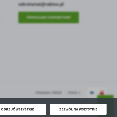
sekretariat@rabino.pl
FORMULARZ KONTAKTOWY
Odwiedzin: 630529
Online: 1
ODRZUĆ WSZYSTKIE
ZEZWÓL NA WSZYSTKIE
Powered by
2ClickPortal® - Portale nowej generacji
DO GÓRY