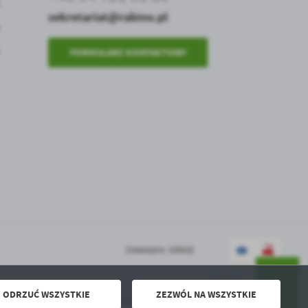
sekretariat@rabino.pl
.
FORMULARZ KONTAKTOWY
a
w
Odwiedzin: 630532
ODRZUĆ WSZYSTKIE
ZEZWÓL NA WSZYSTKIE
Powered by
2ClickPortal® - Portale nowej generacji