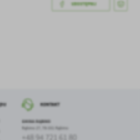
UDOSTĘPNIJ
a
kom
z
ĘDU
KONTAKT
ci
GMINA RĄBINO
Rąbino 27, 78-331 Rąbino
+48 94 721 61 80