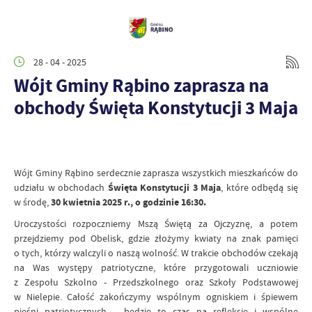
28 - 04 - 2025
Wójt Gminy Rąbino zaprasza na
obchody Święta Konstytucji 3 Maja
Wójt Gminy Rąbino serdecznie zaprasza wszystkich mieszkańców do
udziału w obchodach
Święta Konstytucji 3 Maja
, które odbędą się
w środę,
30 kwietnia 2025 r., o godzinie 16:30.
Uroczystości rozpoczniemy Mszą Świętą za Ojczyznę, a potem
przejdziemy pod Obelisk, gdzie złożymy kwiaty na znak pamięci
o tych, którzy walczyli o naszą wolność. W trakcie obchodów czekają
na Was występy patriotyczne, które przygotowali uczniowie
z Zespołu Szkolno - Przedszkolnego oraz Szkoły Podstawowej
w Nielepie. Całość zakończymy wspólnym ogniskiem i śpiewem
pieśni patriotycznych – będzie to czas na refleksję i wspólne